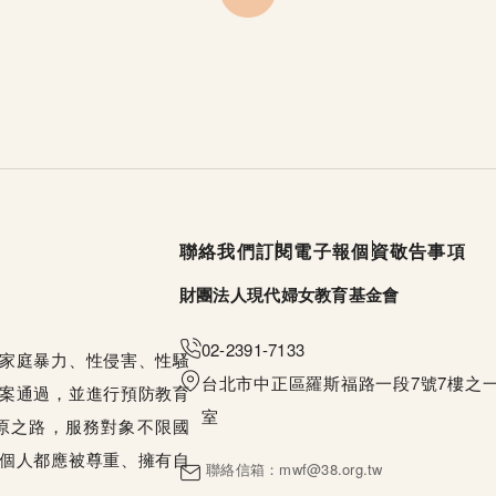
頁尾選單
聯絡我們
訂閱電子報
個資敬告事項
財團法人現代婦女教育基金會
02-2391-7133
家庭暴力、性侵害、性騷
台北市中正區羅斯福路一段7號7樓之一
案通過，並進行預防教育
室
原之路，服務對象不限國
個人都應被尊重、擁有自
聯絡信箱：
mwf@38.org.tw