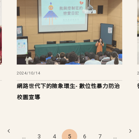
2024/10/14
網路世代下的險象環生- 數位性暴力防治
校園宣導
…
3
4
5
6
7
…