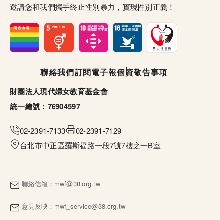
邀請您和我們攜手終止性別暴力，實現性別正義！
頁尾選單
聯絡我們
訂閱電子報
個資敬告事項
財團法人現代婦女教育基金會
統一編號：76904597
02-2391-7133
02-2391-7129
台北市中正區羅斯福路一段7號7樓之一B室
聯絡信箱：
mwf@38.org.tw
意見反映：
mwf_service@38.org.tw