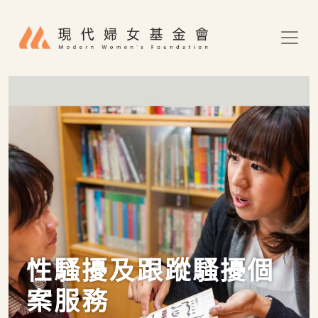
移至主內容
性騷擾及跟蹤騷擾個
案服務