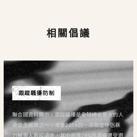
相關倡議
跟蹤騷擾防制
聯合國資料顯示，跟蹤騷擾是全球婦女最大的人
身安全威脅之一。本會2014的一項親密伴侶暴
力被害人跟蹤調查，其中高達78%民眾有遭受跟