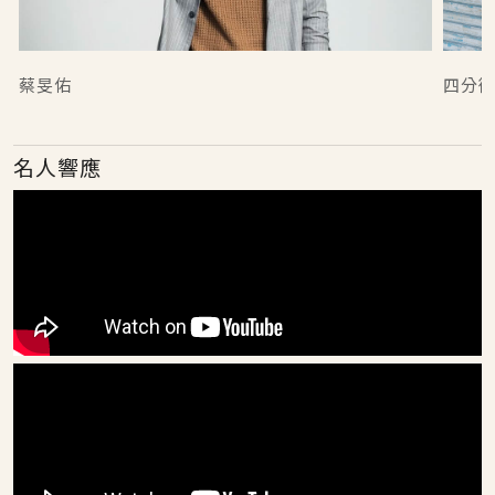
蔡旻佑
四分
名人響應