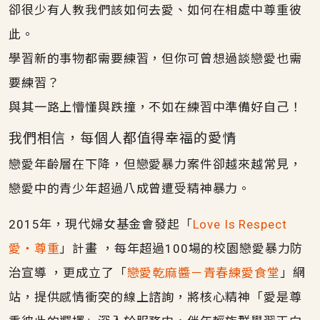
卻很少有人教我們該如何去愛、如何在相處中尊重彼
此。
學習新的事物都需要練習，但你可曾想過談戀愛也需
要練習？
與其一路上懵懂與跌撞，不如在練習中準備好自己！
我們相信，每個人都值得幸福的愛情
戀愛年齡層在下降，但戀愛暴力案件卻越來越常見，
戀愛中的青少年超過八成曾遭受精神暴力。
2015年，現代婦女基金會發起「
Love Is Respect
愛‧尊重
」計畫 ，每年超過100場的校園戀愛暴力防
治宣導 ，更成立了「
戀愛乾麻醬－青春練愛食堂
」網
站，提供感情衝突的線上諮詢，將核心精神「愛是尊