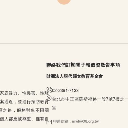
頁尾選單
聯絡我們
訂閱電子報
個資敬告事項
財團法人現代婦女教育基金會
02-2391-7133
家庭暴力、性侵害、性騷
台北市中正區羅斯福路一段7號7樓之一
案通過，並進行預防教育
室
原之路，服務對象不限國
個人都應被尊重、擁有自
聯絡信箱：
mwf@38.org.tw