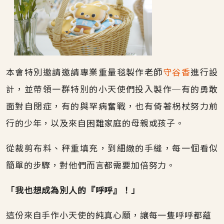
本會特別邀請邀請專業重量毯製作老師
守谷香
進行設
計，並帶領一群特別的小天使們投入製作─有的勇敢
面對自閉症，有的與罕病奮戰，也有倚著柺杖努力前
行的少年，以及來自困難家庭的母親或孩子。
從裁剪布料、秤重填充，到細緻的手縫，每一個看似
簡單的步驟，對他們而言都需要加倍努力。
「我也想成為別人的『呼呼』！」
這份來自手作小天使的純真心願，讓每一隻呼呼都蘊