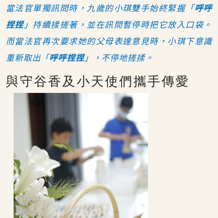
當法官單獨訊問時，九歲的小琪雙手始終緊握「
呼呼
捏捏
」持續揉搓著，並在訊問暫停時把它放入口袋。
而當法官再次要求她的父母表達意見時，小琪下意識
重新取出「
呼呼捏捏
」，不停地搓揉。
與守谷香及小天使們攜手傳愛