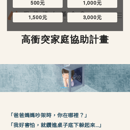
500元
1,000元
移至主內容
1,500元
3,000元
高衝突家庭協助計畫
「爸爸媽媽吵架時，你在哪裡？」
「我好害怕，就鑽進桌子底下躲起來…」