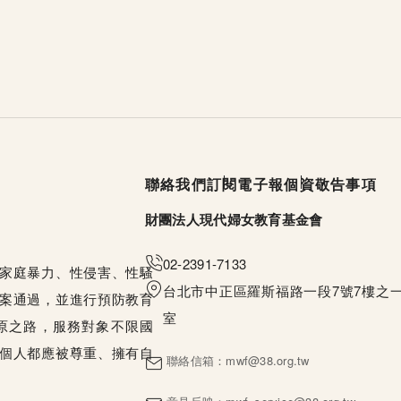
頁尾選單
聯絡我們
訂閱電子報
個資敬告事項
財團法人現代婦女教育基金會
02-2391-7133
家庭暴力、性侵害、性騷
台北市中正區羅斯福路一段7號7樓之一
案通過，並進行預防教育
室
原之路，服務對象不限國
個人都應被尊重、擁有自
聯絡信箱：
mwf@38.org.tw