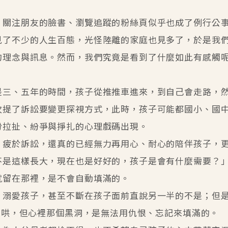
，關注朋友的臉書、瀏覽追蹤的粉絲頁似乎也成了例行公
見了不少的人生百態，光怪陸離的家庭也見多了，於是我
的理念與訊息。然而，我們究竟是看到了什麼如此有感觸
是三、五年的時間，孩子從推推車進來，到自己會走路，
次提了訴訟要變更探視方式，此時，孩子可能都國小、國
份拉扯、紛爭與掙扎的心理戲碼出現。
、疲於訴訟，還真的已經無力再用心、耐心的陪伴孩子，
不是這樣長大，現在也是好好的，孩子是會有什麼需要？
就留在那裡，是不會自動填滿的。
、溺愛孩子，甚至不斷在孩子面前直說另一半的不是；但
著起哄，但心裡那個黑洞，是無法用仇恨、忘記來填滿的。