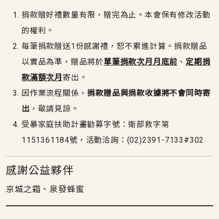
捐款贈好禮數量有限，贈完為止。本會保有修改活動
的權利。
每筆捐款贈送1份感謝禮，恕不累進計算。捐款贈品
以實品為準，贈品將於
單筆捐款次月月底前
、
定期捐
款滿額次月
寄出。
因作業流程關係，
捐款贈品與捐款收據將不會同時寄
出
，敬請見諒。
受暴家庭扶助計畫勸募字號：衛部救字第
1151361184號，活動洽詢：(02)2391-7133#302
感謝公益夥伴
京城之霜、泉發蜂蜜