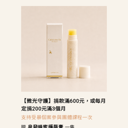
【微光守護】捐款滿600元，或每月
定捐200元滿3個月
支持受暴個案參與團體課程一次
贈
泉發蜂蜜護唇膏
一隻