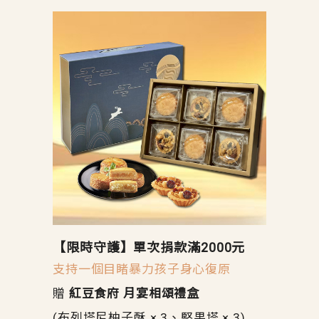
【限時守護】單次捐款滿2000元
支持一個目睹暴力孩子身心復原
贈
紅豆食府 月宴相頌禮盒
(布列塔尼柚子酥 × 3、堅果塔 × 3)