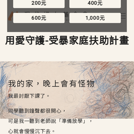
200元
400元
移至主內容
600元
1,000元
用愛守護-受暴家庭扶助計畫
我的家，晚上會有怪物
我最討厭下課了。
同學聽到鐘聲都很開心，
可是我一聽到老師說「準備放學」，
心就會慢慢沉下去。