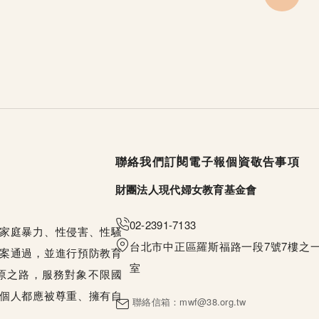
頁尾選單
聯絡我們
訂閱電子報
個資敬告事項
財團法人現代婦女教育基金會
02-2391-7133
家庭暴力、性侵害、性騷
台北市中正區羅斯福路一段7號7樓之一
案通過，並進行預防教育
室
原之路，服務對象不限國
個人都應被尊重、擁有自
聯絡信箱：
mwf@38.org.tw