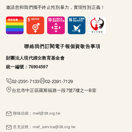
邀請您和我們攜手終止性別暴力，實現性別正義！
頁尾選單
聯絡我們
訂閱電子報
個資敬告事項
財團法人現代婦女教育基金會
統一編號：76904597
02-2391-7133
02-2391-7129
台北市中正區羅斯福路一段7號7樓之一B室
聯絡信箱：
mwf@38.org.tw
意見反映：
mwf_service@38.org.tw