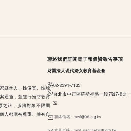
頁尾選單
聯絡我們
訂閱電子報
個資敬告事項
財團法人現代婦女教育基金會
02-2391-7133
家庭暴力、性侵害、性騷
台北市中正區羅斯福路一段7號7樓之一
案通過，並進行預防教育
室
原之路，服務對象不限國
個人都應被尊重、擁有自
聯絡信箱：
mwf@38.org.tw
意見反映：
mwf_service@38.org.tw