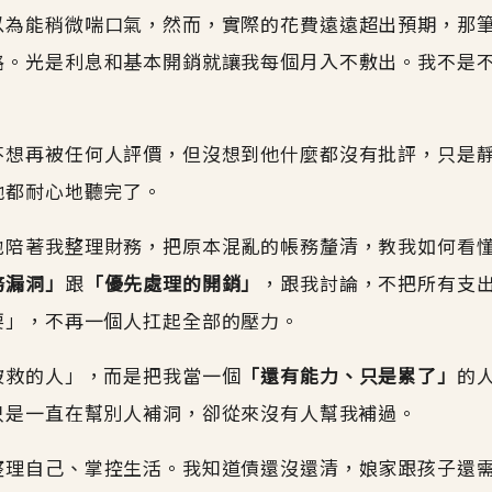
以為能稍微喘口氣，然而，實際的花費遠遠超出預期，那
路。光是利息和基本開銷就讓我每個月入不敷出。我不是
不想再被任何人評價，但沒想到他什麼都沒有批評，只是
他都耐心地聽完了。
地陪著我整理財務，把原本混亂的帳務釐清，教我如何看
務漏洞」
跟
「優先處理的開銷」
，跟我討論，不把所有支
要」，不再一個人扛起全部的壓力。
被救的人」，而是把我當一個
「還有能力、只是累了」
的
只是一直在幫別人補洞，卻從來沒有人幫我補過。
整理自己、掌控生活。我知道債還沒還清，娘家跟孩子還