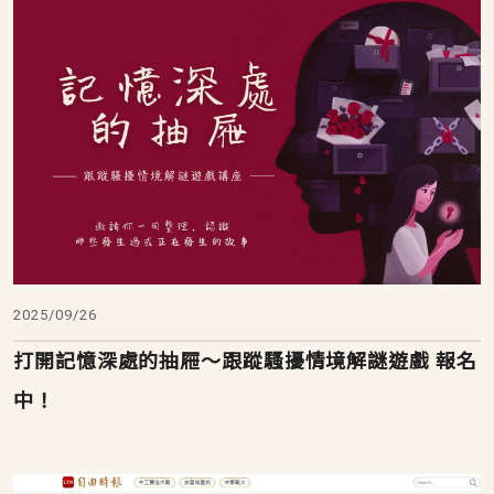
2025/09/26
打開記憶深處的抽屜～跟蹤騷擾情境解謎遊戲 報名
中！