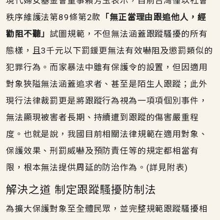
現代婦女基金會董事賴芳玉表示，目前台灣僅以社會
秩序維護法第89條第2款
「無正當理由跟追他人，經
勸阻不聽」
試圖規範，不但無法涵蓋跟蹤騷擾的所有
態樣，且3千元以下罰鍰更無法有效嚇阻及懲罰類似的
犯罪行為。而家暴法中雖有保護令的設置，但因適用
對象狹隘無法涵蓋追求者、甚至是陌生人跟蹤；此外
現行法律裁罰更是將跟蹤行為視為一項項個別事件，
無法顯現被害者長期、持續遭到跟蹤的傷害嚴重程
度。也就是說，我國目前相關法律規範在適用對象、
保護效果、刑罰威嚇及預防責任等的規定都相當有
限，根本無法提供周延的防治作為。(詳見附表)
解決之道 制定跟蹤騷擾防制法
為擴大保護對象至全體民眾，並完整規範跟蹤騷擾相