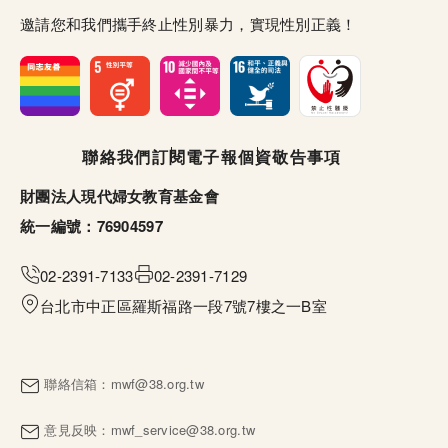
邀請您和我們攜手終止性別暴力，實現性別正義！
頁尾選單
聯絡我們
訂閱電子報
個資敬告事項
財團法人現代婦女教育基金會
統一編號：76904597
02-2391-7133
02-2391-7129
台北市中正區羅斯福路一段7號7樓之一B室
聯絡信箱：
mwf@38.org.tw
意見反映：
mwf_service@38.org.tw