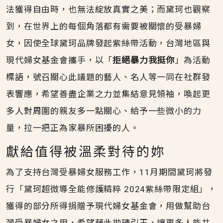
法獲得自由時，也無法綻放真實之美；而黛珂也觀察
到，在世界上的每個角落都有需要被關懷的受暴婦
女，因使全球黛珂品牌發起紫絲帶活動，台灣地區與
現代婦女基金會攜手，以「
拒絕暴力我挺你
」為活動
標語，號召關心此議題的藝人、名人等一同在社群發
表響應，希望善盡企業之力並集結意見領袖，喚起更
多人對周圍的親友多一點關心、給予一些微小的力
量，拉一把正為家暴所困擾的人。
獻給值得被溫柔對待的妳
為了支持台灣受暴婦女服務工作，11月期間黛珂將發
行「黛珂超微導全能修護精粹 2024紫絲帶限定組」，
獲得的部分所得捐贈予現代婦女基金會，用做幫助台
灣受暴婦女之用，希望藉此拋磚引玉，讓更多人能共