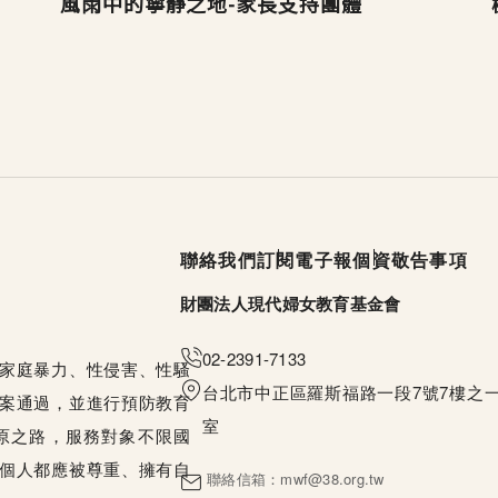
風雨中的寧靜之地-家長支持團體
頁尾選單
聯絡我們
訂閱電子報
個資敬告事項
財團法人現代婦女教育基金會
02-2391-7133
家庭暴力、性侵害、性騷
台北市中正區羅斯福路一段7號7樓之一
案通過，並進行預防教育
室
原之路，服務對象不限國
個人都應被尊重、擁有自
聯絡信箱：
mwf@38.org.tw