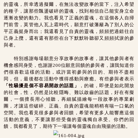
的靈魂，所幸透過擬爾，在無法改變故事的當下，注入希望
的種子，讓那些飄盪破碎的靈魂，找到相信自己能安身立命
逐漸改變的動力。我也看見了正義的靈魂，在這個各人自掃
門前雪，莫管他人瓦上霜時代，願意打破藩籬為了別人的公
平正義挺身而出；我還看見了自責的靈魂，頻頻把過錯往自
己身上攬，還有還有那些在台下默默聆聽卻又頻頻拭淚的參
與者。
特別感謝每場願意分享故事的故事者，讓其他參與者有
機會感同身受，也謝謝200位願意回饋的參與者，讓我知道你
們很喜歡這樣的活動，或許當初參與的目的、期待不盡相
同，但，最後都在活動中獲得感動與療癒。有些參與者表示
「性騷擾是個不容易開啟的話題」
，的確，即便是如此開放
的社會，性，仍然是比較隱晦、難以啟齒的話題，好在有擬
爾，一個擅長用心傾聽，再細膩描繪每一段故事的專業劇
團，才讓這些破碎、正義、自責的靈魂能稍稍有喘一口氣的
空間。我也看見很多參與者回饋，希望有更多人能響應這個
活動的意義，不要讓那些受傷的靈魂獨自承受。你們的回
饋，我都看見了，期待下一場讓每個靈魂自由飛揚的活動。