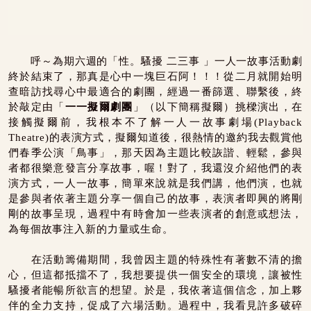
呼～為期六週的「性。騷擾 二三事 」一人一故事活動劇
終於結束了，那真是心中一塊巨石阿！！！從二月就開始明
查暗訪找尋心中最適合的劇團，經過一番篩選、聯繫後，終
於敲定由「
一一擬爾劇團
」（以下簡稱擬爾）挑樑演出，在
接觸擬爾前，我根本不了解一人一故事劇場(Playback
Theatre)的表演方式，擬爾知道後，很熱情的邀約我去觀賞他
們春季公演「鳥事」，那天因為主題比較詼諧、輕鬆，參與
者都很樂意發言分享故事，喔！對了，我還沒介紹他們的表
演方式，一人一故事，簡單來說就是我們講，他們演，也就
是參與者依著主題分享一個自己的故事，表演者即興的將剛
剛的故事呈現，過程中有時會加一些表演者的創意或想法，
為每個故事注入新的力量或生命。
在活動籌備期間，我曾因主題的特殊性有著數不清的擔
心，但這都抵擋不了，我想要提供一個安全的環境，讓被性
騷擾者能暢所欲言的想望。於是，我依著這個信念，加上夥
伴的全力支持，促成了六場活動。過程中，我看見許多破碎