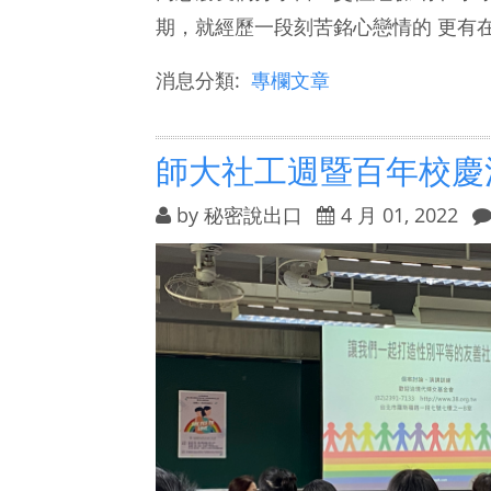
期，就經歷一段刻苦銘心戀情的 更有在
消息分類:
專欄文章
師大社工週暨百年校慶
by
秘密說出口
4 月 01, 2022