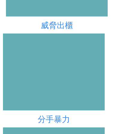
威脅出櫃
分手暴力