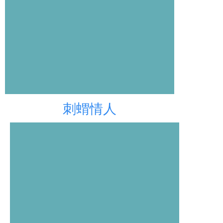
關係急診室
線上服務
找誰幫我
刺蝟情人