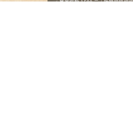
✅ 單筆捐款 1500 元｜致贈呼呼
✅ 單筆捐款 3000 元｜您與孩子
✅ 每月定捐 500 元 ×6期｜您
現代婦女基金會長期致力於婦幼人權倡議，除推動
擾防治法與跟蹤騷擾防制法等四項重要人身安全法