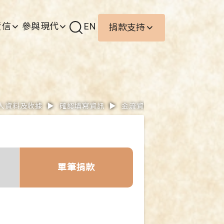
責信
參與現代
EN
捐款支持
人資料及收據
▶
確認填寫資訊
▶
金流資料
單筆捐款