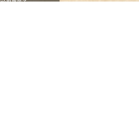
捏捏給服務孩子
別
女
各獲一只呼呼捏捏
與孩子各獲一只呼呼捏捏
男
其
他
(
重
填
)
身
分
證
字
頁尾選單
號
聯絡我們
訂閱電子報
個資敬告事項
財團法人現代婦女教育基金會
other
format?
02-2391-7133
家庭暴力、性侵害、性騷
協
台北市中正區羅斯福路一段7號7樓之一
案通過，並進行預防教育
助