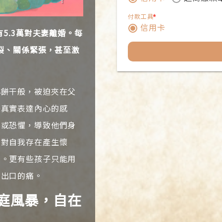
付款工具
*
信用卡
有5.3萬對夫妻離婚。每
破裂、關係緊張，甚至激
捐
款
心餅干般，被迫夾在父
人
法真實表達內心的感
資
望或恐懼，導致他們身
料
、對自我存在產生懷
表
媽。更有些孩子只能用
電
說出口的痛。
子
郵
庭風暴，自在
件
地
址