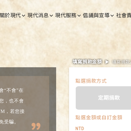
主選單
關於現代
現代消息
現代服務
倡議與宣導
社會
填寫捐款金額
▶
填寫捐款
點選捐款方式
會“不會”在
定期捐款
您，也不會
TM，若您接
點選金額或自訂金額
免受騙。