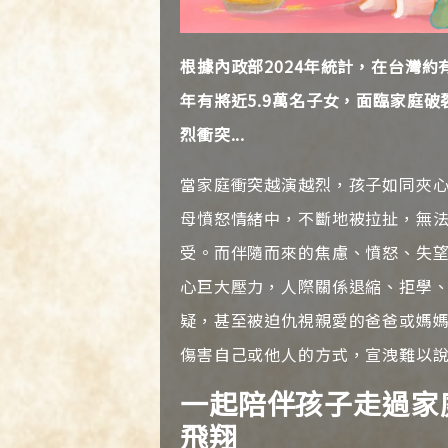
根據內政部2024年統計，在台灣約
年有將近5.9萬名子女，面臨家庭
烈衝突...
當家庭衝突越演越烈，孩子如同夾
母憤怒情緒中，不斷地被拉扯，無
受。而伴隨而來的焦慮、憤怒、失
心巨大壓力，人際關係退縮、拒學
疑，甚至被迫仇視親愛的爸爸或媽
傷害自己或他人的方式，宣洩難以
一起陪伴孩子走過家
飛翔