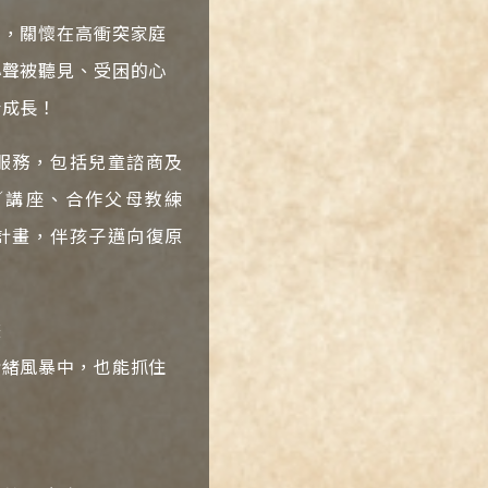
*
」，關懷在高衝突家庭
心聲被聽見、受困的心
姓
名
康成長！
氏
字
*
*
服務，包括兒童諮商及
／講座、合作父母教練
請
填
計畫，伴孩子邁向復原
寫
捐
款
收
畫
據
開
情緒風暴中，也能抓住
立
抬
頭
性