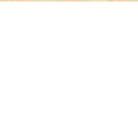
統一編號：76904597
02-2391-7129
B