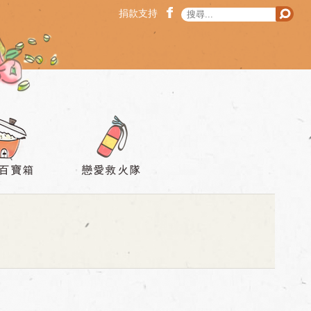
戀愛乾麻醬
facebook
搜尋
捐款支持
搜尋表單
搜尋
百寶箱
戀愛救火隊