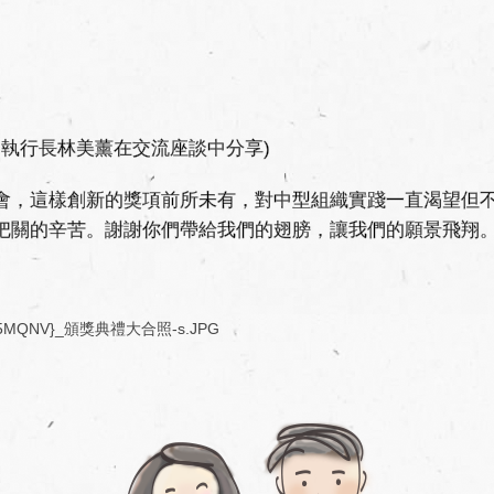
副執行長林美薰在交流座談中分享)
會，這樣創新的獎項前所未有，對中型組織實踐一直渴望但
把關的辛苦。謝謝你們帶給我們的翅膀，讓我們的願景飛翔
AQ5MQNV}_頒獎典禮大合照-s.JPG