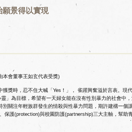
治願景得以實現
由本會董事王如玄代表受獎)
獎時，忍不住大喊「Yes！」， 雀躍興奮溢於言表。現
創心靈」為目標，希望有一天婦女能在沒有性別暴力的社會中，
特別關注年輕族群發生的情殺與性暴力問題，期許建構一個
護(protection)與校園防護(partnership)三大主軸，幫