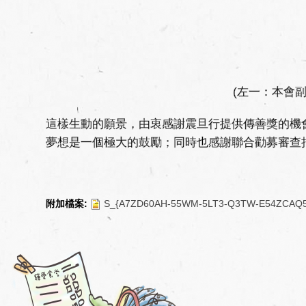
(左一：本會
這樣生動的願景，由衷感謝震旦行提供傳善獎的機
夢想是一個極大的鼓勵；同時也感謝聯合勸募審查
附加檔案:
S_{A7ZD60AH-55WM-5LT3-Q3TW-E54ZC