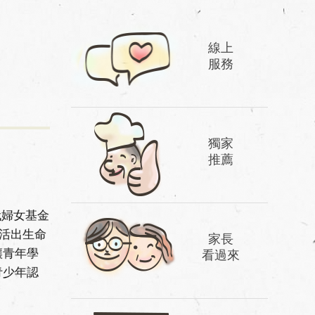
線上
服務
獨家
推薦
代婦女基金
活出生命
家長
讓青年學
看過來
助青少年認