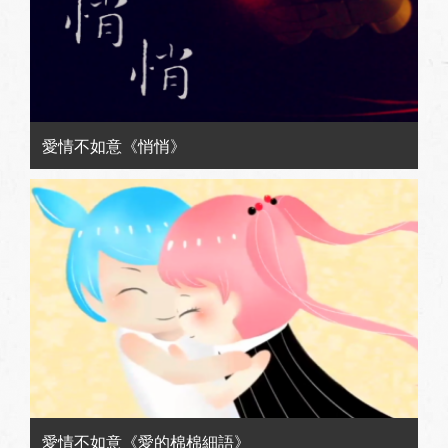
愛情不如意《悄悄》
創作團隊：姜宗泰
愛情不如意《愛的棉棉細語》