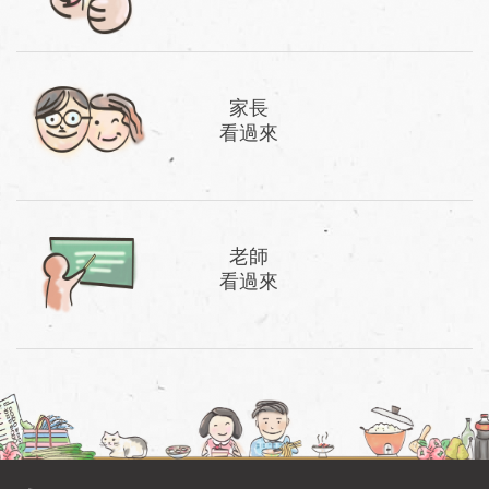
家長
看過來
老師
看過來