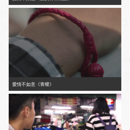
創作團隊：木耳草
愛情不如意《青曖》
創作團隊：青曖劇組