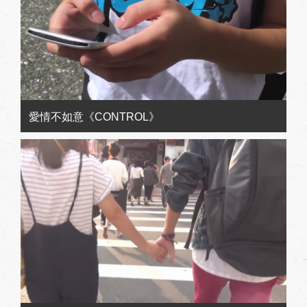
愛情不如意《CONTROL》
創作團隊：BH Studio