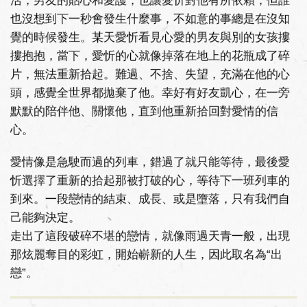
活，男友的貼心和愛護，也讓愛忻對他有所依賴，但誰
也沒想到下一秒會發生什麼事，不如意的事總是在沒知
覺的時候發生。某天愛忻看見心愛的男友與別的女孩摟
摟抱抱，當下，愛忻的心就像掉落在地上的花瓶成了碎
片，無法重新拾起。難過、不捨、失望，充滿在他的心
頭，感覺全世界都拋棄了他。幸好有好友凱心，在一旁
默默的陪伴他、關懷他，直到他重新拾回對愛情的信
心。
愛情像是急駛而過的列車，錯過了就只能等待，最後愛
忻選擇了重新的拾起那被打破的心，等待下一班列車的
到來。一段戀情的結束、成長、或是墮落，只有我們自
己能夠決定。
走出了這段破碎不堪的戀情，就像雨過天青一般，出現
那炫麗奪目的彩虹，開始嶄新的人生，因此取名為“出
戀”。