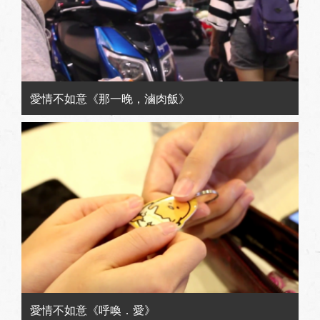
愛情不如意《那一晚，滷肉飯》
創作團隊：復愁者粘萌
愛情不如意《呼喚．愛》