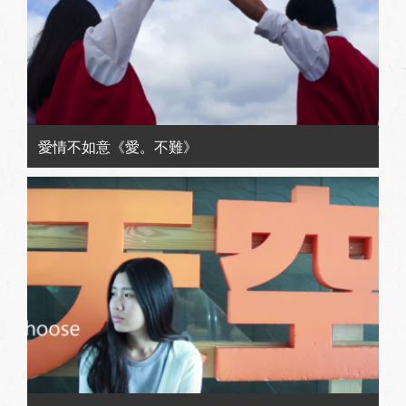
愛情不如意《愛。不難》
創作團隊：追夢青年