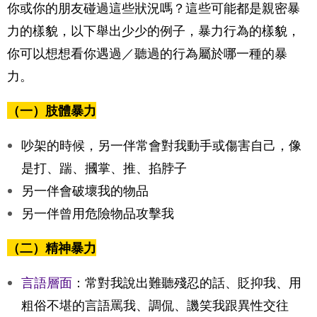
你或你的朋友碰過這些狀況嗎？這些可能都是親密暴
力的樣貌，以下舉出少少的例子，暴力行為的樣貌，
關係急診室
你可以想想看你遇過／聽過的行為屬於哪一種的暴
力。
線上服務
（一）肢體暴力
找誰幫我
吵架的時候，另一伴常會對我動手或傷害自己，像
是打、踹、摑掌、推、掐脖子
另一伴會破壞我的物品
另一伴曾用危險物品攻擊我
（二）精神暴力
言語層面
：常對我說出難聽殘忍的話、貶抑我、用
粗俗不堪的言語罵我、調侃、譏笑我跟異性交往