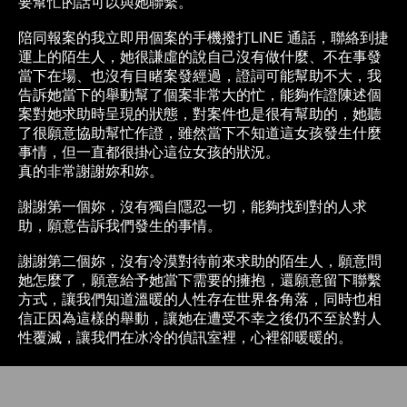
要幫忙的話可以與她聯繫。
陪同報案的我立即用個案的手機撥打LINE 通話，聯絡到捷
運上的陌生人，她很謙虛的說自己沒有做什麼、不在事發
當下在場、也沒有目睹案發經過，證詞可能幫助不大，我
告訴她當下的舉動幫了個案非常大的忙，能夠作證陳述個
案對她求助時呈現的狀態，對案件也是很有幫助的，她聽
了很願意協助幫忙作證，雖然當下不知道這女孩發生什麼
事情，但一直都很掛心這位女孩的狀況。
真的非常謝謝妳和妳。
謝謝第一個妳，沒有獨自隱忍一切，能夠找到對的人求
助，願意告訴我們發生的事情。
謝謝第二個妳，沒有冷漠對待前來求助的陌生人，願意問
她怎麼了，願意給予她當下需要的擁抱，還願意留下聯繫
方式，讓我們知道溫暖的人性存在世界各角落，同時也相
信正因為這樣的舉動，讓她在遭受不幸之後仍不至於對人
性覆滅，讓我們在冰冷的偵訊室裡，心裡卻暖暖的。