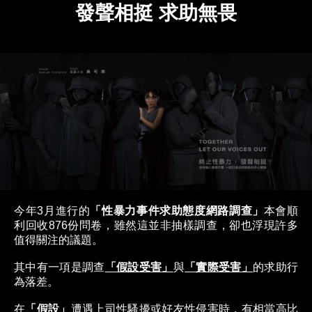
發聲相挺 求助無畏
今年3月進行的
「性暴力事件求助態度網路調查」
本會順
利回收876份問卷，雖然這並非抽樣調查，卻也浮現許多
值得關注的議題。
其中有一項是調查
「假設受害」
與
「實際受害」
的求助行
為落差。
在
「假設」
遭遇上司性騷擾或好友性侵害時，有相當高比