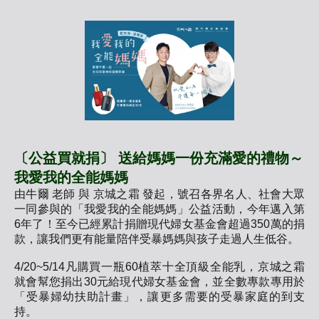
〔公益買就捐〕 送給媽媽一份充滿愛的禮物～
我愛我的全能媽媽
由牛爾 老師 與 京城之霜 發起，號召各界名人、社會大眾
一同參與的「我愛我的全能媽媽」公益活動，今年邁入第
6年了！至今已經累計捐贈現代婦女基金會超過350萬的捐
款，讓我們更有能量陪伴受暴媽媽與孩子走過人生低谷。
4/20~5/14凡購買一瓶60植萃十全頂級全能乳，京城之霜
就會幫您捐出30元給現代婦女基金會，並全數專款專用於
「受暴婦幼扶助計畫」，讓更多需要的受暴家庭的到支
持。