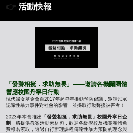
👉
活動快報
「發聲相挺．求助無畏」——邀請各機關團體
響應校園丹寧日行動
現代婦女基金會自2017年起每年推動預防倡議，邀請民眾
認識性暴力事件對社會的影響，並採取行動聲援被害者！
2023年本會推出
「發聲相挺．求助無畏」校園丹寧日企
劃
，將提供教案活動素材包，歡迎各級學校及機關團體免
費報名索取，透過自行辦理課程傳達性暴力預防的理念與