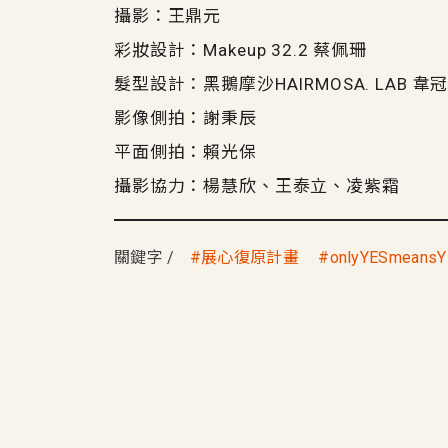
攝影：王鼎元
彩妝設計：Makeup 32.2 蔡佩珊
髮型設計：黑鵝摩沙HAIRMOSA. LAB 韋冠宇、
影像側拍：謝秉辰
平面側拍：賴光保
攝影協力：楊慧欣、王泰立、凌紫霜
關鍵字
展心復原計畫
onlyYESmeans