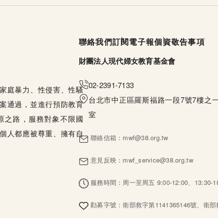
頁尾選單
聯絡我們
訂閱電子報
個資敬告事項
財團法人現代婦女教育基金會
02-2391-7133
家庭暴力、性侵害、性騷
台北市中正區羅斯福路一段7號7樓之一
案通過，並進行預防教育
室
原之路，服務對象不限國
個人都應被尊重、擁有自
聯絡信箱：
mwf@38.org.tw
意見反映：
mwf_service@38.org.tw
服務時間：周一至周五 9:00-12:00、13:30-18
勸募字號：衛部救字第1141365146號、衛部救字