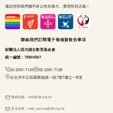
邀請您和我們攜手終止性別暴力，實現性別正義！
頁尾選單
聯絡我們
訂閱電子報
個資敬告事項
財團法人現代婦女教育基金會
統一編號：76904597
02-2391-7133
02-2391-7129
台北市中正區羅斯福路一段7號7樓之一B室
聯絡信箱：
mwf@38.org.tw
意見反映：
mwf_service@38.org.tw