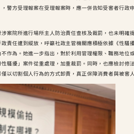
》，警方受理報案在受理報案時，應一併告知受害者行政
對涉案院所進行場所主人防治責任查核及裁罰，也未明確
行政責任遭到縱放，呼籲社政主管機關應積極依據《性騷
由不作為。她進一步指出，對於利用管理權限、職務地位
勢性騷擾」案件從重處理，加重裁罰。同時，也應檢討修
業僅以切割個人行為的方式卸責，真正保障消費者與被害