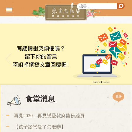
移至主內容
搜尋表單
facebook
戀愛乾
搜尋
搜尋
更
食堂消息
再見2020，再見戀愛乾麻醬粉絲頁
【孩子談戀愛了怎麼辦】